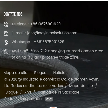
CONTATE-NOS
Telefone : +8613675901629
E-mail : john@aoyintoolsolution.com
Whatsapp : +8613675901629
Add : a15,1/f,no.17-2 xiangxing 1st road.xiamen area
of china (fujian) pilot free trade zone.
Mapa do site
Blogue
Notícias
© 2026@ Indústria e comércio Co. de Xiamen Aoyin,
Ltd. Todos os direitos reservados. /
Mapa do site
/
Blogue
/
Xml
/
política de Privacidade
Rede IPv6 suportada