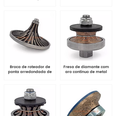
acabamento de bordas
Pos.1-8 para perfilagem
lisas de granito e
e polimento CNC de
mármore de 2 cm
granito e mármore
Broca de roteador de
Fresa de diamante com
ponta arredondada de
aro contínuo de metal
precisão B60*M14 com
V20xM14 da série V para
rolamentos premium
granito e mármore
para bordas de bancada