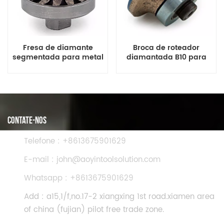
Fresa de diamante
Broca de roteador
segmentada para metal
diamantada B10 para
V30*M14 para
concreto de granito e
perfilamento de bordas
mármore
de granito e mármore
CONTATE-NOS
Telefone : +8613675901629
E-mail : john@aoyintoolsolution.com
Whatsapp : +8613675901629
Add : a15,1/f,no.17-2 xiangxing 1st road.xiamen area
of china (fujian) pilot free trade zone.