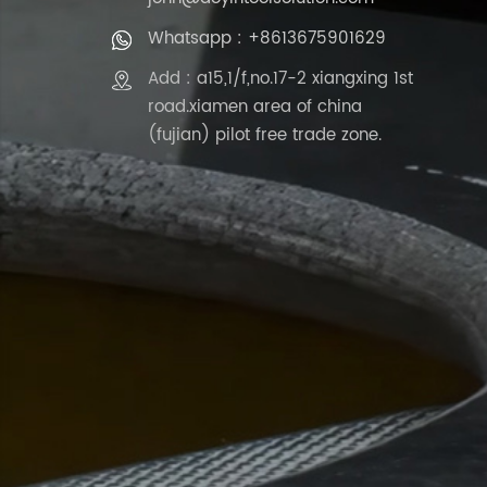
Whatsapp : +8613675901629
Add : a15,1/f,no.17-2 xiangxing 1st
road.xiamen area of china
(fujian) pilot free trade zone.