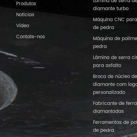
Lâmina de serra d
Produtos
diamante turbo
Notícias
Máquina CNC para
Vídeo
de pedra
Contate-nos
Máquina de polime
pedra
Lâmina de serra ci
para asfalto
Broca de núcleo d
diamante com logo
personalizado
Fabricante de ferr
diamantadas
Ferramentas de po
de pedra