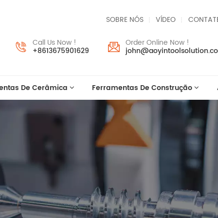
SOBRE NÓS
VÍDEO
CONTAT
Call Us Now !
Order Online Now !
+8613675901629
john@aoyintoolsolution.c
entas De Cerâmica
Ferramentas De Construção