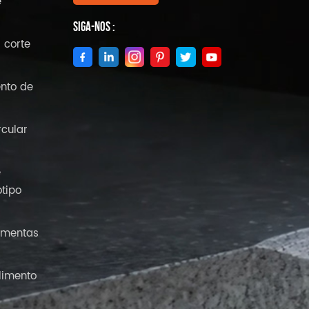
e
Siga-Nos :
 corte
nto de
rcular
e
tipo
amentas
limento