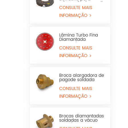
mineração de granito
e arenito
CONSULTE MAIS
INFORMAÇÃO
Lâmina Turbo Fina
Diamantada
Prensada a Quente
para Granito e
CONSULTE MAIS
Mármore (Uso a Seco
INFORMAÇÃO
e Molhado)
Broca alargadora de
pagode soldada
para serra copo para
mármore ou
CONSULTE MAIS
cerâmica
INFORMAÇÃO
Brocas diamantadas
soldadas a vácuo
para furos em