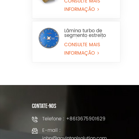
porcelanato,
CONSULTE MAIS
mármore e lavatório
INFORMAÇÃO
Lâmina turbo de
segmento estreito
com borda contínua
para granito e pedra
CONSULTE MAIS
projetada
INFORMAÇÃO
CONTATE-NOS
Telefone : +8613675901629
E-mail :
john@aoyintoolsolution.com