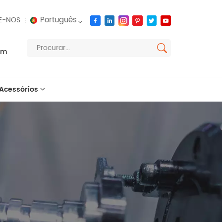
Português
E-NOS
om
English
français
Acessórios
русский
español
العربية
português