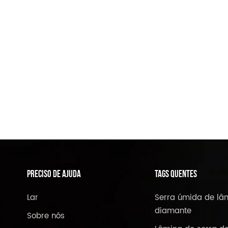
PRECISO DE AJUDA
TAGS QUENTES
Lar
Serra úmida de lâ
diamante
Sobre nós