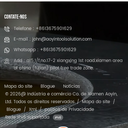
CONTATE-NOS
Telefone : +8613675901629
E-mail : john@aoyintoolsolution.com
Whatsapp : +8613675901629
Add : a15,1/f,no.17-2 xiangxing 1st road.xiamen area
of china (fujian) pilot free trade zone.
Mapa do site
Blogue
Notícias
© 2026@ Indústria e comércio Co. de Xiamen Aoyin,
Ltd. Todos os direitos reservados. /
Mapa do site
/
Blogue
/
Xml
/
política de Privacidade
Rede IPv6 suportada