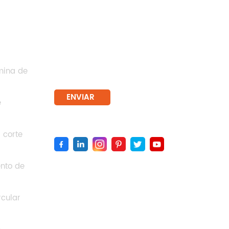
BOLETIM DE NOTÍCIAS
mina de
ENVIAR
e
Siga-Nos :
 corte
nto de
rcular