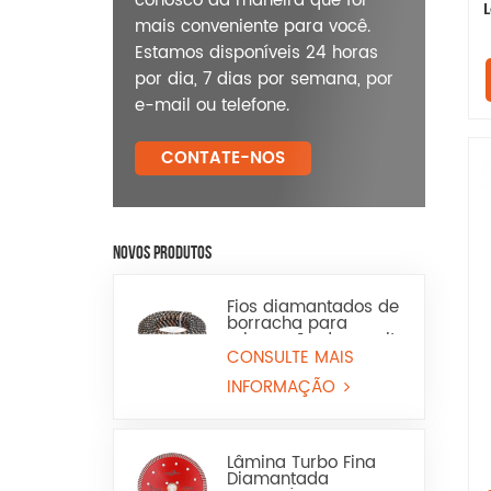
conosco da maneira que for
mais conveniente para você.
Estamos disponíveis 24 horas
por dia, 7 dias por semana, por
e-mail ou telefone.
CONTATE-NOS
NOVOS PRODUTOS
Fios diamantados de
borracha para
mineração de granito
e arenito
CONSULTE MAIS
INFORMAÇÃO
Lâmina Turbo Fina
Diamantada
c