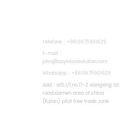
CONTATE-NOS
Telefone : +8613675901629
E-mail :
john@aoyintoolsolution.com
Whatsapp : +8613675901629
Add : a15,1/f,no.17-2 xiangxing 1st
road.xiamen area of china
(fujian) pilot free trade zone.