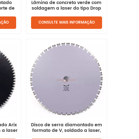
ntado
Lâmina de concreto verde com
orte de
soldagem a laser do tipo Drop
Segment Type
AÇÃO
CONSULTE MAIS INFORMAÇÃO
Disco de serra diamantado em
do Arix
formato de V, soldado a laser,
a laser
para corte de concreto.
eto.