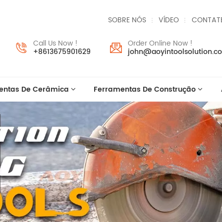
SOBRE NÓS
VÍDEO
CONTAT
Call Us Now !
Order Online Now !
+8613675901629
john@aoyintoolsolution.c
entas De Cerâmica
Ferramentas De Construção