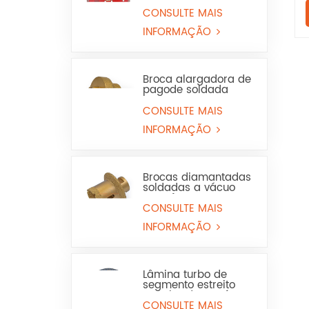
Prensada a Quente
para Granito e
CONSULTE MAIS
Mármore (Uso a Seco
INFORMAÇÃO
e Molhado)
Broca alargadora de
pagode soldada
para serra copo para
mármore ou
CONSULTE MAIS
cerâmica
INFORMAÇÃO
Brocas diamantadas
soldadas a vácuo
para furos em
porcelanato,
CONSULTE MAIS
mármore e lavatório
INFORMAÇÃO
Lâmina turbo de
segmento estreito
com borda contínua
para granito e pedra
CONSULTE MAIS