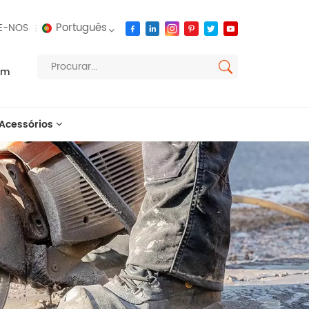
Português
E-NOS
om
English
français
Acessórios
русский
español
العربية
português