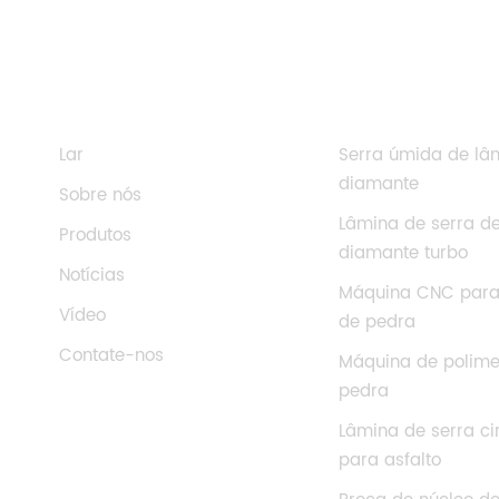
PRECISO DE AJUDA
TAGS QUENTES
Lar
Serra úmida de lâ
diamante
Sobre nós
Lâmina de serra d
Produtos
diamante turbo
Notícias
Máquina CNC para
Vídeo
de pedra
Contate-nos
Máquina de polime
pedra
Lâmina de serra ci
para asfalto