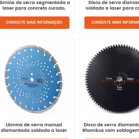
Lâmina de serra segmentada a
Disco de serra diama
laser para concreto curado,
soldado a laser para c
pedra e materiais duros.
concreto.
CONSULTE MAIS INFORMAÇÃO
CONSULTE MAIS INFORM
Lâmina de serra manual
Disco de serra diamanta
diamantada soldada a laser
Rhombus com soldagem 
om núcleo de aço perfurado em
para corte de concr