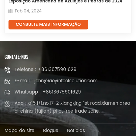
Exposição Americana de Azulejos e Pedras de 2024
Feb 04, 2024
CONSULTE MAIS INFORMAÇÃO
CONTATE-NOS
Telefone : +8613675901629
E-mail : john@aoyintoolsolution.com
Whatsapp : +8613675901629
Add : a15,1/f,no.17-2 xiangxing 1st road.xiamen area
of china (fujian) pilot free trade zone.
Mapa do site
Blogue
Notícias