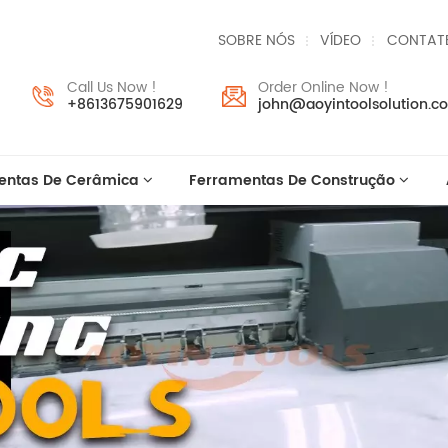
SOBRE NÓS
VÍDEO
CONTAT
Call Us Now !
Order Online Now !
+8613675901629
john@aoyintoolsolution.c
entas De Cerâmica
Ferramentas De Construção