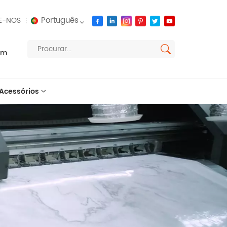
Português
E-NOS
om
English
français
Acessórios
русский
español
العربية
português