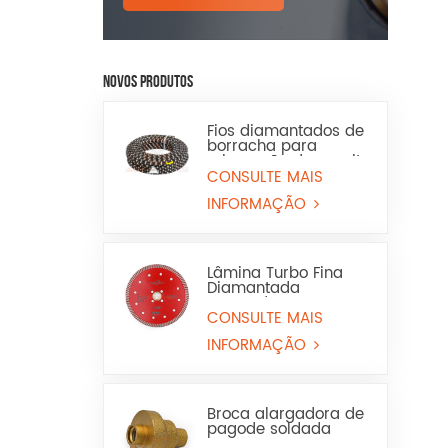
NOVOS PRODUTOS
Fios diamantados de
borracha para
mineração de granito
e arenito
CONSULTE MAIS
INFORMAÇÃO
Lâmina Turbo Fina
Diamantada
Prensada a Quente
para Granito e
CONSULTE MAIS
Mármore (Uso a Seco
INFORMAÇÃO
e Molhado)
Broca alargadora de
pagode soldada
para serra copo para