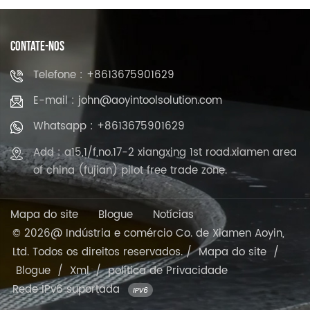
CONTATE-NOS
Telefone : +8613675901629
E-mail : john@aoyintoolsolution.com
Whatsapp : +8613675901629
Add : a15,1/f,no.17-2 xiangxing 1st road.xiamen area
of china (fujian) pilot free trade zone.
Mapa do site
Blogue
Notícias
© 2026@ Indústria e comércio Co. de Xiamen Aoyin,
Ltd. Todos os direitos reservados. /
Mapa do site
/
Blogue
/
Xml
/
política de Privacidade
Rede IPv6 suportada