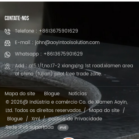
CONTATE-NOS
Telefone : +8613675901629
E-mail : john@aoyintoolsolution.com
Whatsapp : +8613675901629
Add : a15,1/f,no.17-2 xiangxing 1st road.xiamen area
of china (fujian) pilot free trade zone.
Mapa do site
Blogue
Notícias
© 2026@ Indústria e comércio Co. de Xiamen Aoyin,
Ltd. Todos os direitos reservados. /
Mapa do site
/
Blogue
/
Xml
/
política de Privacidade
Rede IPv6 suportada