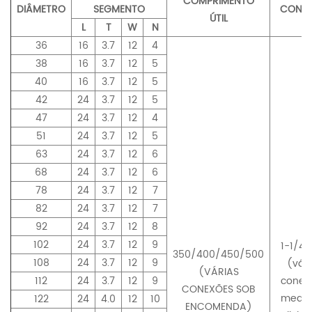
COMPRIMENTO
DIÂMETRO
SEGMENTO
CONE
ÚTIL
L
T
W
N
36
16
3.7
12
4
38
16
3.7
12
5
40
16
3.7
12
5
42
24
3.7
12
5
47
24
3.7
12
4
51
24
3.7
12
5
63
24
3.7
12
6
68
24
3.7
12
6
78
24
3.7
12
7
82
24
3.7
12
7
92
24
3.7
12
8
102
24
3.7
12
9
1-1/4 
350/400/450/500
108
24
3.7
12
9
(vári
(VÁRIAS
112
24
3.7
12
9
conex
CONEXÕES SOB
media
122
24
4.0
12
10
ENCOMENDA)