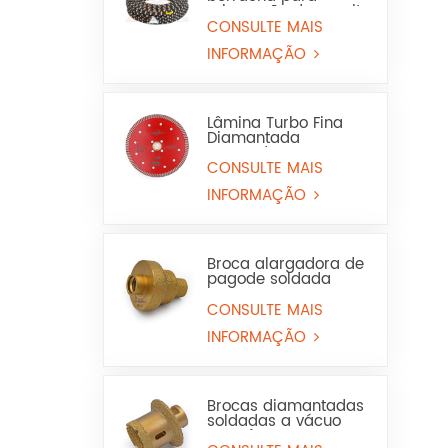
mineração de granito
e arenito
CONSULTE MAIS
INFORMAÇÃO
Lâmina Turbo Fina
Diamantada
Prensada a Quente
para Granito e
CONSULTE MAIS
Mármore (Uso a Seco
INFORMAÇÃO
e Molhado)
Broca alargadora de
pagode soldada
para serra copo para
mármore ou
CONSULTE MAIS
cerâmica
INFORMAÇÃO
Brocas diamantadas
soldadas a vácuo
para furos em