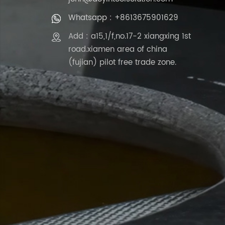
Whatsapp : +8613675901629
Add : a15,1/f,no.17-2 xiangxing 1st
road.xiamen area of china
(fujian) pilot free trade zone.