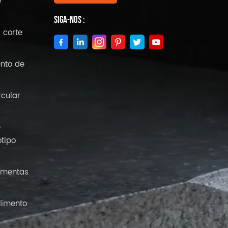
e
Siga-Nos :
 corte
nto de
rcular
e
tipo
amentas
limento