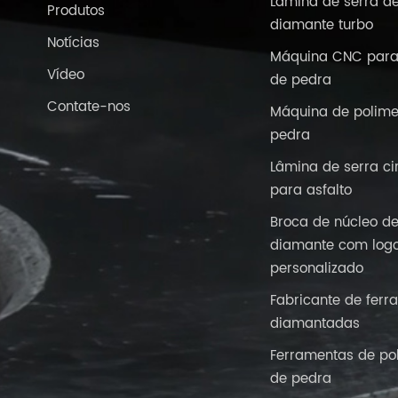
Lâmina de serra d
Produtos
diamante turbo
Notícias
Máquina CNC para
Vídeo
de pedra
Contate-nos
Máquina de polime
pedra
Lâmina de serra ci
para asfalto
Broca de núcleo d
diamante com logo
personalizado
Fabricante de ferr
diamantadas
Ferramentas de po
de pedra