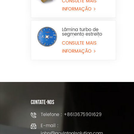
porcelanato,
CONSULTE MAIS
mármore e lavatório
INFORMAÇÃO
Lâmina turbo de
segmento estreito
com borda contínua
para granito e pedra
CONSULTE MAIS
projetada
INFORMAÇÃO
CONTATE-NOS
Telefone : +8613675901629
E-mail :
john@aoyintoolsolution.com