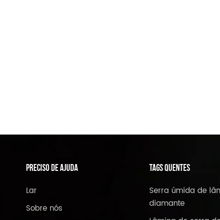
PRECISO DE AJUDA
TAGS QUENTES
Lar
Serra úmida de lâ
diamante
Sobre nós