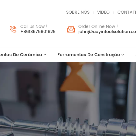
SOBRE NÓS
VÍDEO
CONTAT
Call Us Now !
Order Online Now !
+8613675901629
john@aoyintoolsolution.c
entas De Cerâmica
Ferramentas De Construção