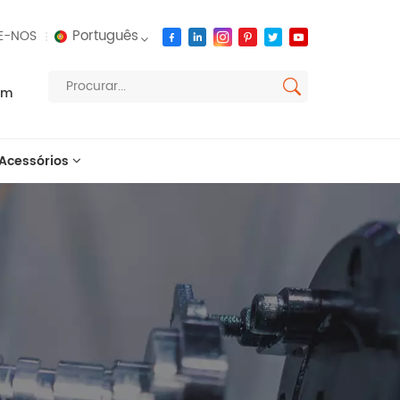
Português
E-NOS
om
English
français
Acessórios
русский
español
العربية
português