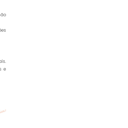
são
ões
is.
s e