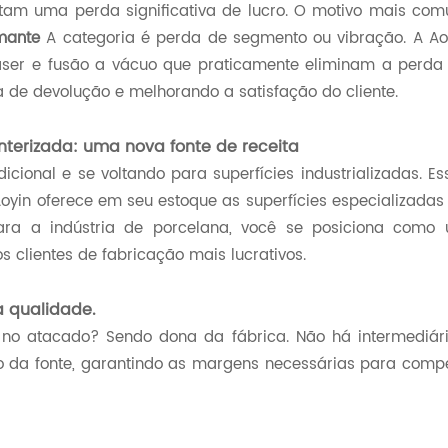
ntam uma perda significativa de lucro. O motivo mais co
mante
A categoria é perda de segmento ou vibração. A Ao
laser e fusão a vácuo que praticamente eliminam a perda
a de devolução e melhorando a satisfação do cliente.
nterizada: uma nova fonte de receita
cional e se voltando para superfícies industrializadas. Es
 Aoyin oferece em seu estoque as superfícies especializadas
ra a indústria de porcelana, você se posiciona como
s clientes de fabricação mais lucrativos.
 qualidade.
o atacado? Sendo dona da fábrica. Não há intermediári
 da fonte, garantindo as margens necessárias para compe