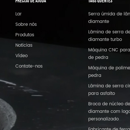
PRECISO DE AJUDA
TAGS QUENTES
Lar
Serra úmida de lâ
diamante
Sobre nós
Lâmina de serra d
Produtos
diamante turbo
Notícias
Máquina CNC para
Vídeo
de pedra
Contate-nos
Máquina de polime
pedra
Lâmina de serra ci
para asfalto
Broca de núcleo d
diamante com logo
personalizado
Fabricante de ferr