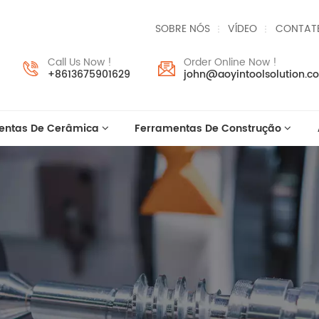
SOBRE NÓS
VÍDEO
CONTAT
Call Us Now !
Order Online Now !
+8613675901629
john@aoyintoolsolution.c
entas De Cerâmica
Ferramentas De Construção