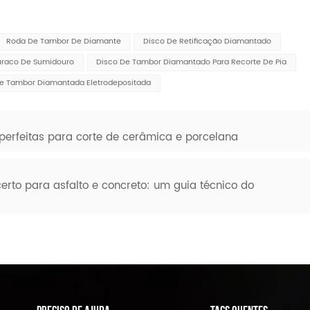
Roda De Tambor De Diamante
Disco De Retificação Diamantado
uraco De Sumidouro
Disco De Tambor Diamantado Para Recorte De Pia
e Tambor Diamantada Eletrodepositada
erfeitas para corte de cerâmica e porcelana
rto para asfalto e concreto: um guia técnico do