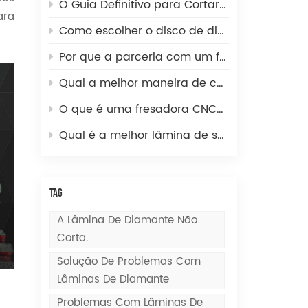
O Guia Definitivo para Cortar Grandes Orifícios em Azulejos de Pedra Sinterizada, Vidro e Porcelanato
ara
Como escolher o disco de diamante certo para asfalto e concreto: um guia técnico do distribuidor.
Por que a parceria com um fabricante de rebolos diamantados de alta qualidade é a chave para o crescimento dos distribuidores de ferramentas para pedra?
Qual a melhor maneira de cortar uma parede de concreto?
O que é uma fresadora CNC? Uma rápida olhada no prático instrumento da usinagem de precisão
Qual é a melhor lâmina de serra para cortar pedra?
TAG
A Lâmina De Diamante Não
Corta.
Solução De Problemas Com
Lâminas De Diamante
Problemas Com Lâminas De