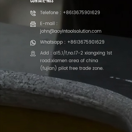
CONTATE-NOS
Telefone : +8613675901629
E-mail :
john@aoyintoolsolution.com
Whatsapp : +8613675901629
Add : a15,1/f,no.17-2 xiangxing 1st
road.xiamen area of china
(fujian) pilot free trade zone.