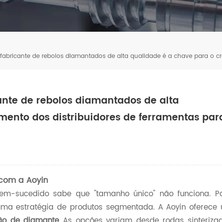
fabricante de rebolos diamantados de alta qualidade é a chave para o cr
ante de rebolos diamantados de alta
mento dos distribuidores de ferramentas par
 com a Aoyin
em-sucedido sabe que "tamanho único" não funciona. P
uma estratégia de produtos segmentada. A Aoyin oferece
ção de diamante
As opções variam desde rodas sinteriza