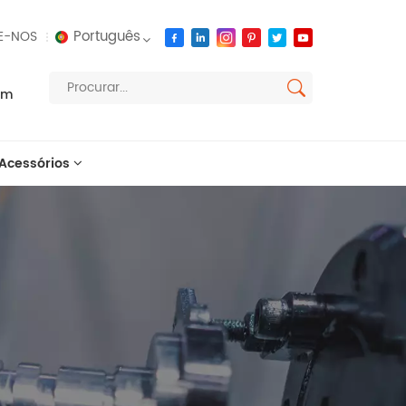
Português
E-NOS
om
English
français
Acessórios
русский
español
العربية
português