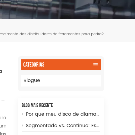
escimento dos distribuidores de ferramentas para pedra?
CATEGORIAS
a
Blogue
BLOG MAIS RECENTE
Por que meu disco de diamante corta lentamente? Guia completo de solução de problemas e otimização de velocidade.
ara
Segmentado vs. Contínuo: Escolhendo a ponta de fresa diamantada incremental CNC ideal para recortes perfeitos em cubas.
 um
das