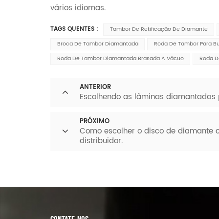
vários idiomas.
TAGS QUENTES :
Tambor De Retificação De Diamante
Broca De Tambor Diamantada
Roda De Tambor Para B
Roda De Tambor Diamantada Brasada A Vácuo
Roda D
ANTERIOR
Escolhendo as lâminas diamantadas p
PRÓXIMO
Como escolher o disco de diamante ce
distribuidor.