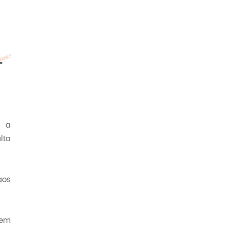
r a
lta
aos
 em