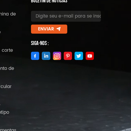
BOLETIM DE NOTÍCIAS
mina de
ENVIAR
e
Siga-Nos :
 corte
nto de
rcular
e
tipo
amentas