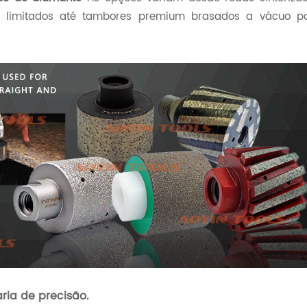
 limitados até tambores premium brasados ​​a vácuo p
ria de precisão.