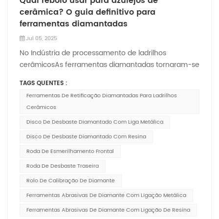
Qual rebolo usar para azulejos de
cerâmica? O guia definitivo para
ferramentas diamantadas
Jul 05, 2025
No Indústria de processamento de ladrilhos
cerâmicosAs ferramentas diamantadas tornaram-se
equipamentos padrão devido à sua excepcional
TAGS QUENTES :
resistência ao desgaste e à sua eficiente
Ferramentas De Retificação Diamantadas Para Ladrilhos
capacidade de retificação. Este guia abrangente
Cerâmicos
explora vários tipos de ferramentas diamantadas,
suas aplicações e critéri...
Disco De Desbaste Diamantado Com Liga Metálica
Disco De Desbaste Diamantado Com Resina
Roda De Esmerilhamento Frontal
Roda De Desbaste Traseira
Rolo De Calibração De Diamante
Ferramentas Abrasivas De Diamante Com Ligação Metálica
Ferramentas Abrasivas De Diamante Com Ligação De Resina