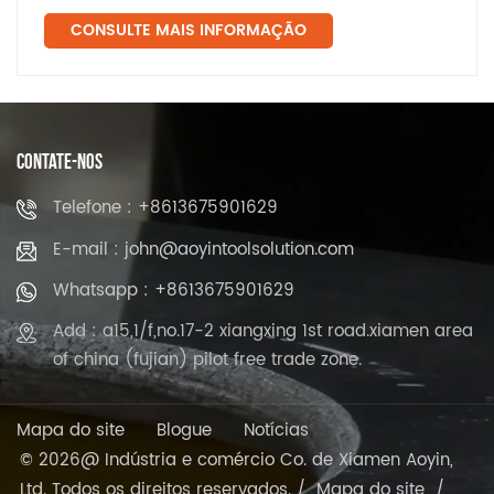
CONSULTE MAIS INFORMAÇÃO
CONTATE-NOS
Telefone : +8613675901629
E-mail : john@aoyintoolsolution.com
Whatsapp : +8613675901629
Add : a15,1/f,no.17-2 xiangxing 1st road.xiamen area
of china (fujian) pilot free trade zone.
Mapa do site
Blogue
Notícias
© 2026@ Indústria e comércio Co. de Xiamen Aoyin,
Ltd. Todos os direitos reservados. /
Mapa do site
/